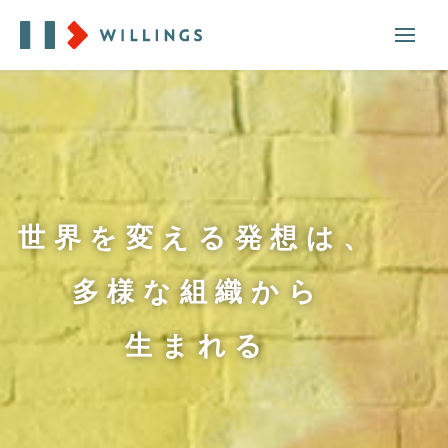
世界を変える発想は、
世界を変える発想は、
多様な組織から
多様な組織から
生まれる
生まれる