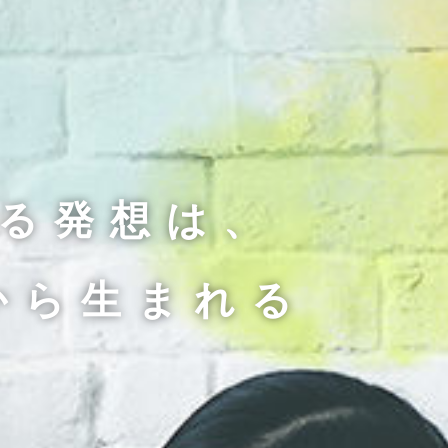
る発想は、
る発想は、
から
から
生まれる
生まれる